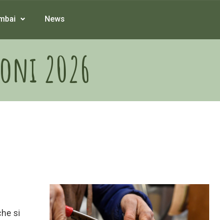
mbai
News
roni 2026
che si