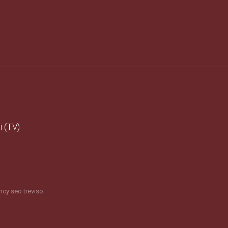
i (TV)
cy seo treviso