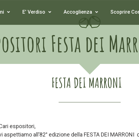
ni
E’ Verdiso
Accoglienza
Scoprire Co
positori Festa dei Mar
FESTA DEI MARRONI
Cari espositori,
vi aspettiamo all’82° edizione della FESTA DEI MARRONI 