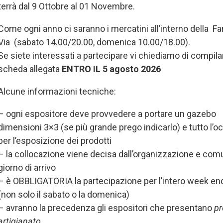
terrà dal 9 Ottobre al 01 Novembre.
Come ogni anno ci saranno i mercatini all’interno della Fa
Via (sabato 14.00/20.00, domenica 10.00/18.00).
Se siete interessati a partecipare vi chiediamo di compilar
scheda allegata
ENTRO IL 5 agosto 2026
Alcune informazioni tecniche:
– ogni espositore deve provvedere a portare un gazebo
dimensioni 3×3 (se più grande prego indicarlo) e tutto l’o
per l’esposizione dei prodotti
– la collocazione viene decisa dall’organizzazione e comu
giorno di arrivo
– è OBBLIGATORIA la partecipazione per l’intero week en
(non solo il sabato o la domenica)
– avranno la precedenza gli espositori che presentano
pr
artigianato