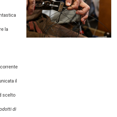
ntastica
e la
ccorrente
nicata il
d scelto
odotti di