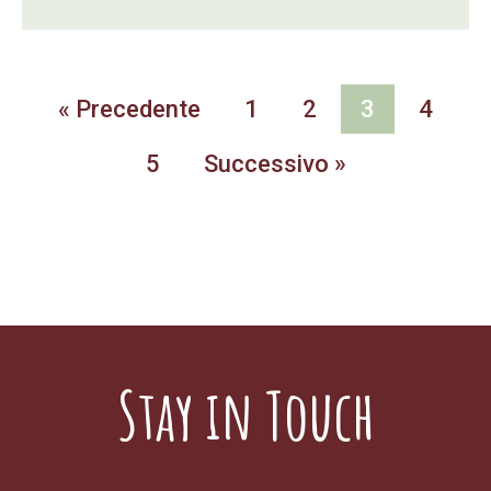
« Precedente
1
2
3
4
5
Successivo »
Stay in Touch